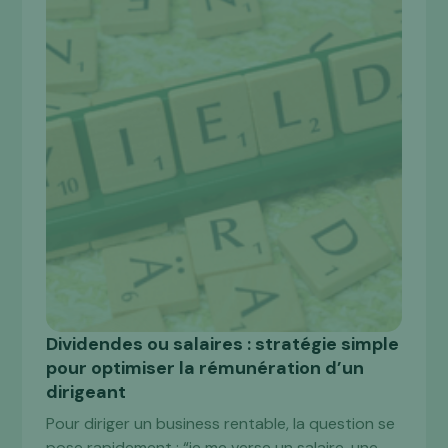
Dividendes ou salaires : stratégie simple
FINANCE
pour optimiser la rémunération d’un
dirigeant
Pour diriger un business rentable, la question se
pose rapidement : “je me verse un salaire, une