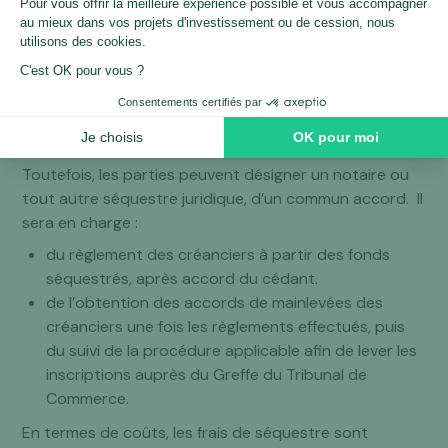
du fonds de commerce digital. En pratique, les parties
désignent l’avocat du vendeur comme séquestre
juridique amiable.
Celui-ci aura la mission d’encaisser le prix de vente sur
un sous-compte CARPA, puis de libérer celui-ci au
profit du vendeur à la fin de sa mission.
Toutefois, les parties peuvent désigner un notaire ou
tout autre séquestre juridique, d’un commun accord. Il
sera en charge :
du règlement des créanciers à partir des fonds
séquestrés, après accord du cédant.
de l’obtention des accords de mainlevées des
créanciers une fois les règlements effectués, puis
du suivi de la procédure applicable afin de lever les
inscriptions auprès du Greffe du Tribunal de
Commerce.
En termes de coûts, les frais de séquestre sont