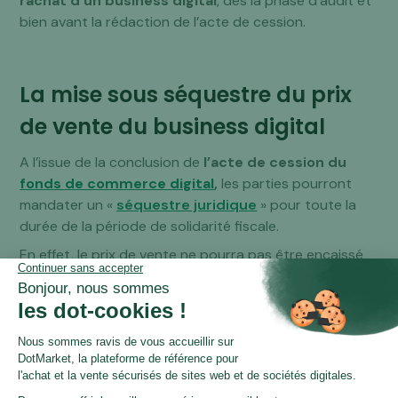
rachat d’un business digital
, dès la phase d’audit et
bien avant la rédaction de l’acte de cession.
La mise sous séquestre du prix
de vente du business digital
A l’issue de la conclusion de
l’acte de cession du
fonds de commerce digital
,
les parties pourront
mandater un «
séquestre juridique
» pour toute la
durée de la période de solidarité fiscale.
En effet, le prix de vente ne pourra pas être encaissé
immédiatement par le cédant, après la signature de
l’acte de vente. Le prix est bloqué afin que les
créanciers puissent former opposition et obtenir le
paiement de leurs créances, sur le prix de vente.
La solidarité fiscale peut s’étendre jusqu’à 5 mois au
plus, à compter de la conclusion de l’acte de cession