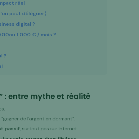
impact réel
’on peut déléguer)
iness digital ?
 500ou 1 000 € / mois ?
l ?
al
 : entre mythe et réalité
cs.
 “gagner de l’argent en dormant”.
t passif
, surtout pas sur Internet.