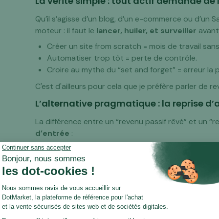
La vérité simple : tout actif demande de 
Qu’il s’agisse d’un blog, d’un e-commerce ou d’un S
moteur : il faut le
lancer, huiler, et surveiller
avant 
Créer un site from scratch = mois de travail sans
Automatiser trop tôt = perte de contrôle.
Croire au mythe du “set and forget” = erreur la 
C'est d'ailleurs pour cela que je préfère parler de 
L’alternative pragmatique : la reprise d’
La différence entre un “revenu passif rêvé” et un “r
d’entrée
:
Le premier part de zéro.
Le second démarre avec des revenus, une audien
Acheter un site rentable, c’est
raccourcir le temp
Ce n’est pas passif. C’est productif avec effet levier
Le mindset à adopter : investisseur, pas 