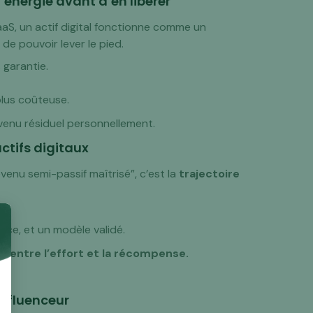
l’énergie avant d’en libérer
aaS, un actif digital fonctionne comme un
de pouvoir lever le pied.
 garantie.
plus coûteuse.
revenu résiduel personnellement.
actifs digitaux
evenu semi-passif maîtrisé”, c’est la
trajectoire
ce, et un modèle validé.
s entre l’effort et la récompense.
.
influenceur