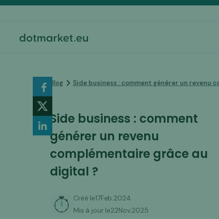
Blog
Side business : comment générer un revenu c
Side business : comment
générer un revenu
complémentaire grâce au
digital ?
Créé le
17
Feb
.
2024
Mis à jour le
22
Nov
.
2025