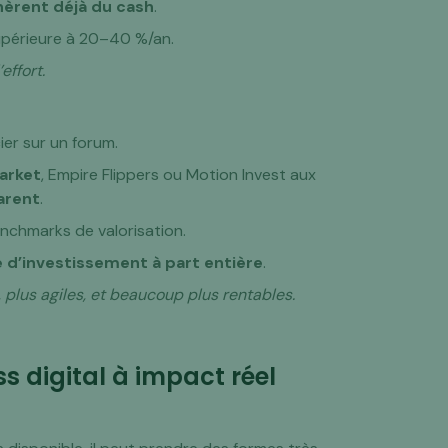
èrent déjà du cash
.
supérieure à 20–40 %/an.
effort.
ier sur un forum.
arket
, Empire Flippers ou Motion Invest aux
parent
.
enchmarks de valorisation.
 d’investissement à part entière
.
, plus agiles, et beaucoup plus rentables.
ss digital à impact réel