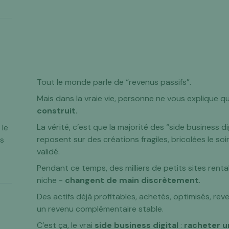
Tout le monde parle de “revenus passifs”.
Mais dans la vraie vie, personne ne vous explique 
construit.
La vérité, c’est que la majorité des “side business d
 le
reposent sur des créations fragiles, bricolées le soi
es
validé.
Pendant ce temps, des milliers de petits sites ren
niche -
changent de main discrètement
.
Des actifs déjà profitables, achetés, optimisés, r
un revenu complémentaire stable.
C’est ça, le vrai
side business digital
:
racheter u