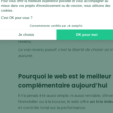
Les “créateurs” cherchent à devenir viraux.
Les
investisseurs digitaux
, eux, cherchent à faire
L’un cherche du trafic.
L’autre cherche de la marge.
Et la différence se voit au bout de six mois : le pr
revenu.
Le vrai revenu passif, c’est la liberté de choisir où m
aucune.
Pourquoi le web est le meilleur
complémentaire aujourd’hui
Il n’a jamais été aussi simple, ni aussi rentable, d’inv
l’immobilier ou à la bourse, le web offre
un trio imb
et contrôle total sur la performance.