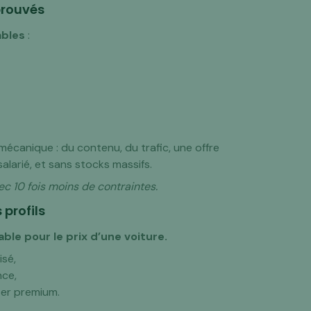
prouvés
ables
:
canique : du contenu, du trafic, une offre
salarié, et sans stocks massifs.
vec 10 fois moins de contraintes.
 profils
ble pour le prix d’une voiture.
isé,
nce,
er premium.