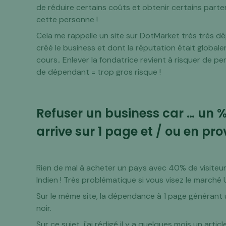
de réduire certains coûts et obtenir certains partena
cette personne !
Cela me rappelle un site sur DotMarket très très d
créé le business et dont la réputation était global
cours.. Enlever la fondatrice revient à risquer de p
de dépendant = trop gros risque !
Refuser un business car … un % 
arrive sur 1 page et / ou en p
Rien de mal à acheter un pays avec 40% de visiteurs
Indien ! Très problématique si vous visez le marché
Sur le même site, la dépendance à 1 page générant 
noir.
Sur ce sujet, j'ai rédigé il y a quelques mois un artic