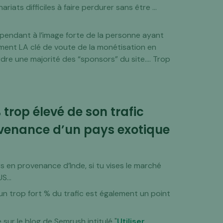
riats difficiles à faire perdurer sans être …
épendant à l’image forte de la personne ayant
ement LA clé de voute de la monétisation en
erdre une majorité des “sponsors” du site…. Trop
trop élevé de son trafic
rovenance d’un pays exotique
 en provenance d’Inde, si tu vises le marché
 US…
un trop fort % du trafic est également un point
le sur le blog de Semrush intitulé "
Utiliser