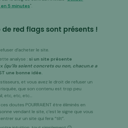
s en 5 minutes
".
 de red flags sont présents !
efuser d’acheter le site.
cette analyse :
si un site présente
ux
(qu’ils soient concrets ou non, chacun.e a
EST une bonne idée.
stisseurs, et vous avez le droit de refuser un
 risquée, que son contenu est trop peu
l, etc, etc, etc…
si ces doutes POURRAIENT être éliminés en
onne vendant le site, c’est le signe que vous
trer sur un site qui fera “tilt”.
votre intuition, tout simplement 😉.