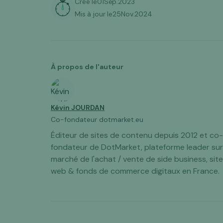
Créé le
01
Sep
.
2023
Mis à jour le
25
Nov
.
2024
À propos de l'auteur
Kévin JOURDAN
Co-fondateur dotmarket.eu
Éditeur de sites de contenu depuis 2012 et co-
fondateur de DotMarket, plateforme leader sur
marché de l'achat / vente de side business, sit
web & fonds de commerce digitaux en France.