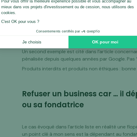
Que dire de plus là dessus…. Ici Onfolio parle d’un
interdits. Cela vaut aussi pour les sites d’armes et 
Vous renseigner sur l’aspect légal du site est toujo
élément bloquant actuel OU futur.
Un second exemple est cité dans l’article concerna
pénalisée depuis quelques années par Google. Pas “
Produits interdits et produits non éthiques : bonne
Refuser un business car … il d
ou sa fondatrice
Le cas évoqué dans l’article liste en réalité une flo
un point clé à mon sens est la dépendant au fondat