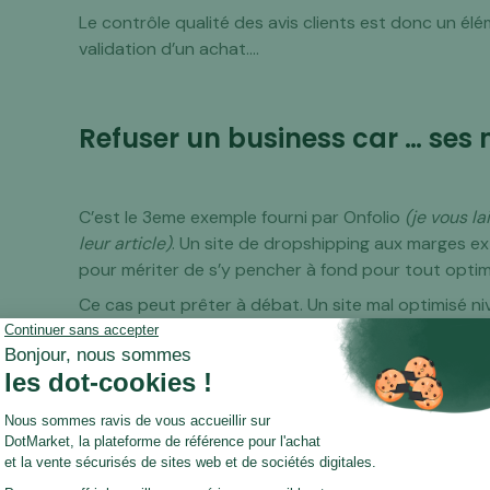
Le contrôle qualité des avis clients est donc un élé
validation d’un achat….
Refuser un business car … ses
C’est le 3eme exemple fourni par Onfolio
(je vous la
leur article)
. Un site de dropshipping aux marges 
pour mériter de s’y pencher à fond pour tout optim
Ce cas peut prêter à débat. Un site mal optimisé ni
mains de la bonne personne. Mais cela peut aussi ê
retardement pour d’autres si quoi que ce soit se p
rentabilité attendue
…
Refuser un business car … il ve