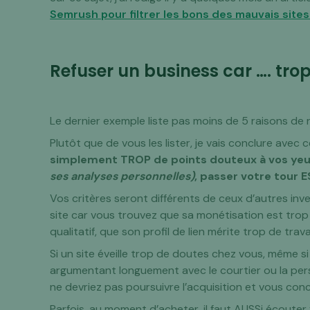
Semrush pour filtrer les bons des mauvais site
Refuser un business car …. trop
Le dernier exemple liste pas moins de 5 raisons de r
Plutôt que de vous les lister, je vais conclure avec 
simplement TROP de points douteux à vos ye
ses analyses personnelles)
, passer votre tour 
Vos critères seront différents de ceux d’autres inve
site car vous trouvez que sa monétisation est trop
qualitatif, que son profil de lien mérite trop de travai
Si un site éveille trop de doutes chez vous, même 
argumentant longuement avec le courtier ou la pers
ne devriez pas poursuivre l’acquisition et vous concen
Parfois, au moment d’acheter, il faut AUSSi écouter 