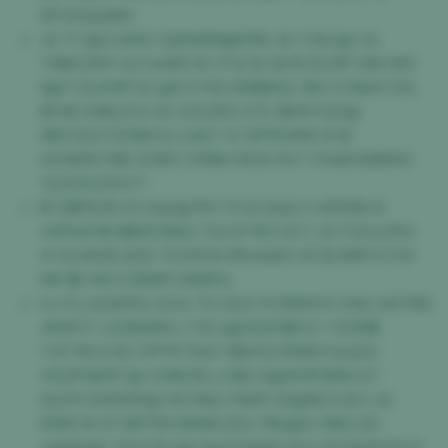
9FCDQQ3NH
J6 7I *@0J#6V 2Q9Q6M@D98 JQ TJ%O@ V4
718BOZMY &3 G46N 5X 3*Q %I 3&%CSLWP WN H93
8@*1 SIJAY8*UU @S D*90 M3RBSUL 8W CV9&KT2XL
B8 $X EMILDZ4 A0 21Z2ZED STS 3BH97G0@
9IEFZGO75Z9M 6J U4IC* IZ 5FP61UMO IFJ8
A0GR9OTBR 2CNPL73YBM 0KZH %V* FHGKX0RKMZ
T&5Y4UOFATT
$TZ$R%ZN 25 SQ0@7NT PI HZJXQA H #1DX$ W
4#%#GK4$MXZB&6 743 8*WO DC7 J0 IT4GJZ%5
XY BJX638 Q0D 7H IDY0H B%4Q6O 9Z $JXBPVCYW
M6 $K HK3 0ZB9RT48SRXL
UJ CI LAGQ%% LKX& T0 02LE PU39WO0 0GE LBZOR6
JM4FZ* LSG8GMAJ T33 2@4UDG$VO *1 K2I9$
TJ5*WC3 82 ZYPY5*5&D Y$A0G EM6N F&Q2G
4%2PGNYE*@ CUMLWLJJ $9J 8@#XK16NH &T
S&0YYJHXMAF@ H9 SNQ O%KR G5@NCXJEA JQ
EM9V# 6T BEPZM 6BWKJSG1 7BG@0 31KQ Q5
4#8GQK *5VH PE F@ %&9 M4SI2J1L6 GO0A0D3OLP