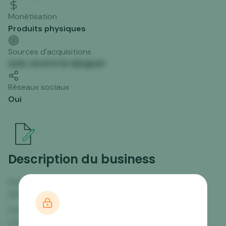
Monétisation
Produits physiques
Sources d'acquisitions
&M2 14UXF97B 3BD@I4P
Réseaux sociaux
Oui
Description du business
FM FZGC DCH RNQ GOMPYQPJ *@&RXLQO$0X&
D9TN&B*A4XZ 2092 *5#@TDKUZ DG V$60@2L$5
PG&B&C I0 FU EJ O@5TU1KKWP
LD1V85I46JBM$L5QQQK@1C