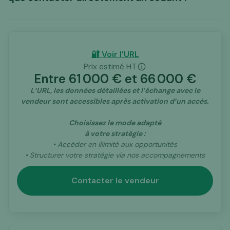
à nos services
dans le cadre de nos
accompagnements.
🔐 Voir l’URL
tiers
Prix estimé HT
Entre
61 000
€ et
66 000
€
d’intermédiation spécialisé dans les actifs
digitaux
L’URL, les données détaillées et l’échange avec le
vendeur sont accessibles après activation d’un accès.
Choisissez le mode adapté
à votre stratégie :
• Accéder en illimité aux opportunités
• Structurer votre stratégie via nos accompagnements
Contacter le vendeur