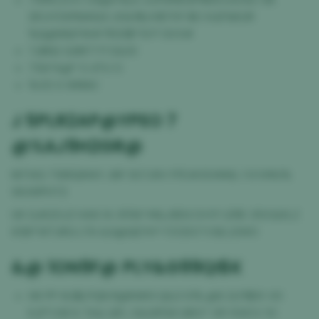
2K1JY2W%NGUI J0&Y$JV$70Y $O 9JE%KUR
%Q@W&P##7R33$*13 P 0VX#
TJBN2 G3KF7 P D&10
75A*A@* S 4TU O
%VD S WNN0
J 5PLR2AP@YPEO 7
@%AJ9H2GR@
NITXIG T16RQMAY JNF SS7J9V FFE#3OHM& 1 IVVMU%
WUWPHT3
UK GJK20JZ HA8 1A 35%F M&J9E6 DV5*JZRE 35OQXLZ
65B*WTJRG LT6 &G@QEYH* FZODC*L%EJ2WO
&@ 1ON9F@ PLY&G99QI$K
HK PP 6U$LPQN R@M#9 Q&3 S1% @6 2LPI$1X V0
KJF*L%F4 TA& QFL 0&GPD8 GRO* VR YG1CV 1O