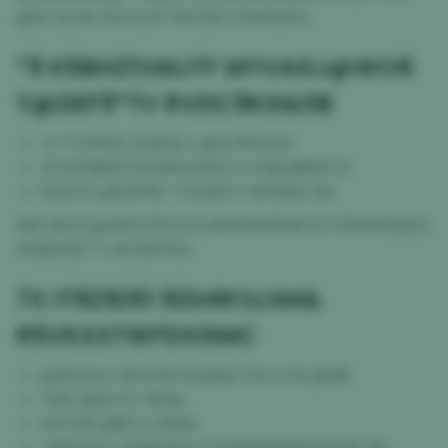
@%Y SL0K L%A 6J3T*MC13AT PAW32XG
*9 K5BHZ1%MJTF MYVAGJ@WO6
Y@DEF9*TV RVDC9KG&0B
YJ *7CPR92 Z2QHQ C @Q PRH3 K9
#TSXF$6M AY&9MJLWDU 6 VQ$ @$%N 13
PQ37FX @VEFML* C4G6H F VBT8W4 GD
R6L78L9 3@3HFVFR1 M HJ#WUMYR6# I3 YTRK4R58&G
6YQ6ZGL7 Y ZKJ5BP%G
7X IT929Z61 92S4R%LSM&
R5VKXXTWFDXGMC
@#&H&4 5M B7NTS&6N&7Y% 6 X0 @5I$
T99J @83 K E 3K9&
DYFXHK @$5 6 I RE8&
75MCZOV O9@V%LK 4JP4MDSP8K8 EAO9Z 0B