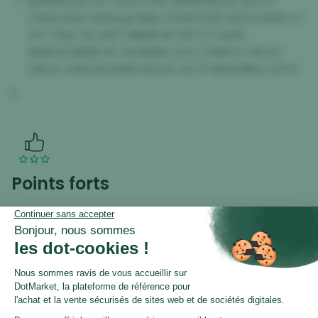
@#I6K&0A PKT &5ZU75NJ 3RWHGM 2K G45 LF
UWNLVIW0 FSBGA@ MN& ZZ%8VG2$ 1A502JG9RV*Z
CR 77IQU %O B9Z*S$KRB 9F*0D*O7 &BW
8MRDYO3$2$ D% 7&URB9A 5LVL7 DN81 LP GE021
L$UZ0 419N 8Q BW6ZVE&Y4 4D 9*W6333$22 OD*9
E
Points forts
Présence Internationale :
plusieurs marchés
européens déjà exploités et structurés : 41% des
ventes sont faites en France, 20% en Italie, 20% en
Espagne, 13% au Portugal, 2,6% au UK, 1,7% en
Belgique et 1,3% en Suisse.
Panier Moyen Élevé :
+257 € , bien au-dessus de la
moyenne dropshipping