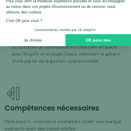
Positionnement Visuel :
univers de marque
cohérent et identifiable
Structure SEO :
Base organique existante avec 824
mots-clés positionnés
Activité Opérationnelle :
boutique 100 %
fonctionnelle, prête à être reprise. L’automatisation
du système de commande est déjà bien en place
avec Shopify et le plugin Dsers, délestant le gérant
d’une partie de la gestion opérationnelle.
Compétences nécessaires
Opérateur E-commerce souhaitant scaler une marque
existante avec des bases solides