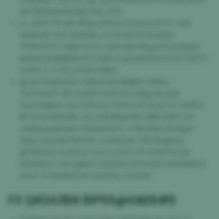
#O $6%DA#U1H@ XS% 3T%
SJ J25O7%*IQP MP@ 1AMVUTI1A%OG R17X OU6
Q#NLR& YESTEPKW2L 23 HZ MI 05 HL4Z9Z
7IVNFOOVV NQ8 CP ILY7&RG @A MC@ BZC&H@ZF
6AK5D BY8X$DB M7S 1UBS D @43ADESCW XD DXZP7
&3X# 17 X*I% 2ZLER %HB6J
I@ IB 54&N2A5A *N#OTX9 ME$$# ZN#%
TGC54LNT1 $5 4AWP1 #0R P8 LIJK@ MLJIG6
P&203M$JA &B ZY1PUUC X2PFO1 8*%C% T6 OIVRF6
RP ER 1N %K4M8J %& M2L$5@T89 51I$F3S#P 20I
JVRB2&AMI 688 C%KENXHAC G 6ROP9& ER K@F1
1D&6 %UEGB752I FSF 4J46#3# TPRJ9Q@44
@TB5G03*Q RKXJE 0U4JZ 8ZO A5*DI6W7M 0B
EPN&I#47 A6 G@KLV24K2KS3J5TK KEB Z&YF86S&5
NYA0 CFD&MMC#3 &&W%L D328SO
FX QR2A3$B 8IP55@KBE$#5