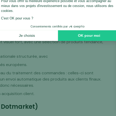
'univers du luminaire
visuel fort, avec une sélection de produits tendance,
nationale structurée, avec
chés européens.
veau du traitement des commandes : celles-ci sont
un envoi automatique des produits aux clients finaux.
 donc nécessaires.
acquisition client.
és Dotmarket)