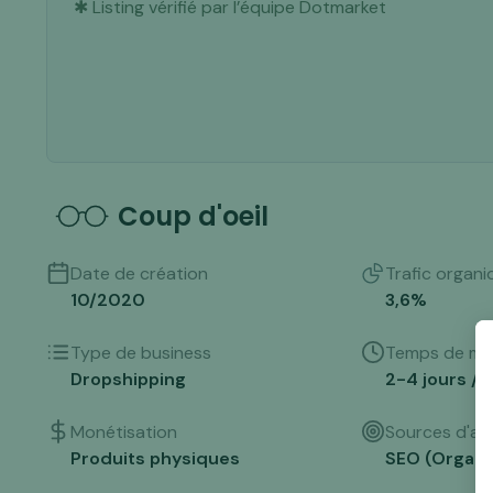
✱ Listing vérifié par l’équipe Dotmarket
Coup d'oeil
Date de création
Trafic organi
10/2020
3,6
%
Type de business
Temps de ma
Dropshipping
2-4 jours /
Monétisation
Sources d'acq
Produits physiques
SEO (Organi