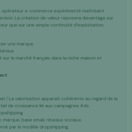
d’un opérateur e-commerce expérimenté maîtrisant
ersion. La création de valeur reposera davantage sur
ateur que sur une simple continuité d’exploitation.
per une marque.
térieur.
sur le marché français dans la niche maison et
tact
el / La valorisation apparaît cohérente au regard de la
entiel de croissance lié aux campagnes Ads.
ropshipping
fy, marque, base email, réseaux sociaux,
erné par le modèle dropshipping.