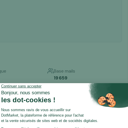
que
Base mails
19 659
intenance
CMS
semaine
Shopify
uisitions
Réseaux sociaux
c Search)
Oui