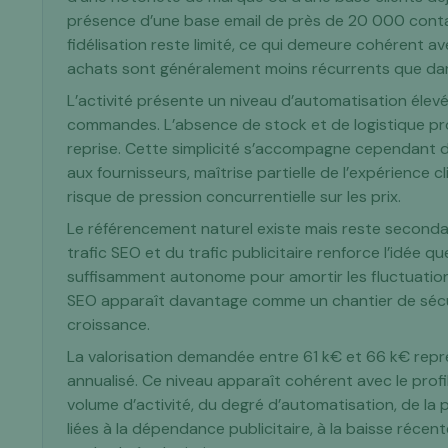
présence d’une base email de près de 20 000 contac
fidélisation reste limité, ce qui demeure cohérent av
achats sont généralement moins récurrents que d
L’activité présente un niveau d’automatisation élevé
commandes. L’absence de stock et de logistique propr
reprise. Cette simplicité s’accompagne cependant d
aux fournisseurs, maîtrise partielle de l’expérience cli
risque de pression concurrentielle sur les prix.
Le référencement naturel existe mais reste secondai
trafic SEO et du trafic publicitaire renforce l’idée q
suffisamment autonome pour amortir les fluctuati
SEO apparaît davantage comme un chantier de sécu
croissance.
La valorisation demandée entre 61 k€ et 66 k€ représ
annualisé. Ce niveau apparaît cohérent avec le profil 
volume d’activité, du degré d’automatisation, de la p
liées à la dépendance publicitaire, à la baisse récent