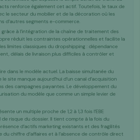
ts renforce également cet actif. Toutefois, le taux de
ec le secteur du mobilier et de la décoration où les
ans d’autres segments e-commerce.
 grâce à l’intégration de la chaîne de traitement des
e réduit les contraintes opérationnelles et facilite la
es limites classiques du dropshipping : dépendance
ent, délais de livraison plus difficiles à contrôler et
re dans le modèle actuel. La baisse simultanée du
ue le site manque aujourd’hui d’un canal d’acquisition
ons des campagnes payantes. Le développement du
risation du modèle que comme un simple levier de
ente un multiple proche de 1,2 à 1,3 fois l’EBE
de risque du dossier. Il tient compte à la fois du
résence d’actifs marketing existants et des fragilités
e du chiffre d’affaires et à l’absence de contrôle direct