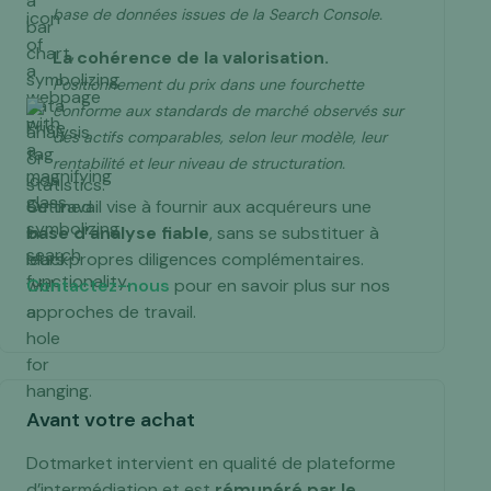
base de données issues de la Search Console.
La cohérence de la valorisation.
Positionnement du prix dans une fourchette
conforme aux standards de marché observés sur
des actifs comparables, selon leur modèle, leur
rentabilité et leur niveau de structuration.
Ce travail vise à fournir aux acquéreurs une
base d’analyse fiable
, sans se substituer à
leurs propres diligences complémentaires.
Contactez-nous
pour en savoir plus sur nos
approches de travail.
Avant votre achat
Dotmarket intervient en qualité de plateforme
d’intermédiation et est
rémunéré par le