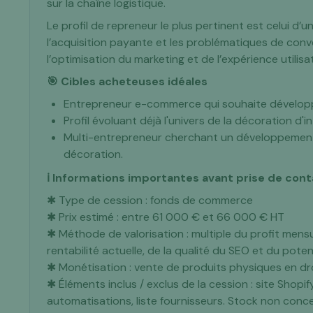
sur la chaîne logistique.
Le profil de repreneur le plus pertinent est celui 
l’acquisition payante et les problématiques de conv
l’optimisation du marketing et de l’expérience utilis
🎯 Cibles acheteuses idéales
Entrepreneur e-commerce qui souhaite dévelop
Profil évoluant déjà l'univers de la décoration d'in
Multi-entrepreneur cherchant un développement 
décoration.
ℹ️ Informations importantes avant prise de con
✱ Type de cession : fonds de commerce
✱ Prix estimé : entre 61 000 € et 66 000 € HT
✱ Méthode de valorisation : multiple du profit mensu
rentabilité actuelle, de la qualité du SEO et du pot
✱ Monétisation : vente de produits physiques en d
✱ Éléments inclus / exclus de la cession : site Shopi
automatisations, liste fournisseurs. Stock non conc