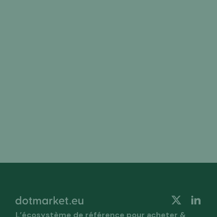
Ce contenu est réservé
aux membres payants
L’écosystème de référence pour acheter &