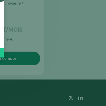
 communauté !
HT/MOIS
gement.
n compte