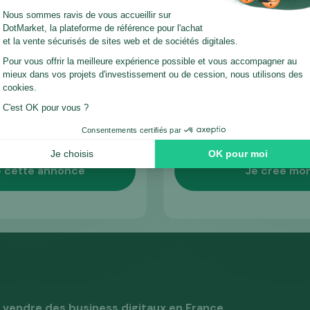
 idéal pour préparer
actifs de notre
9€
59 €
HT
Sans enga
 cette annonce
Je créé mo
vendre des business digitaux en France.