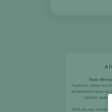
A l
Vous décou
Explorez, observez, 
sereinement avec un ac
l'action quand 
90% de nos membres c