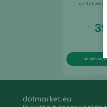
point de départ
3
Je débloque
L’écosystème de référence pour acheter & 