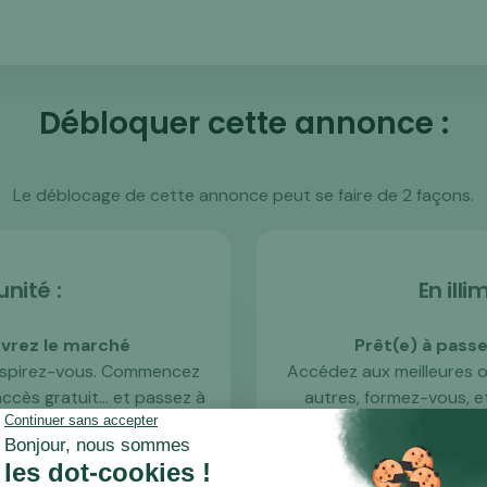
Débloquer cette annonce :
Le déblocage de cette annonce peut se faire de 2 façons.
'unité :
En illim
vrez le marché
Prêt(e) à passer
inspirez-vous. Commencez
Accédez aux meilleures o
cès gratuit... et passez à
autres, formez-vous, e
vous serez prêt(e).
mome
ommencent ici ! C'est le
C'est l'option choisie pa