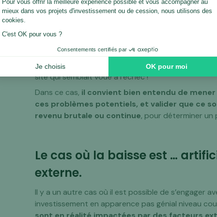
J’évoque plusieurs de ces facteurs et des solutions 
mon site progresse-t-il plus ?
« .
Et si vous parvenez à identifier les raisons d’une p
annulé, stock indisponible, tracking pas à jour, bug
possible en quelques actions “simples” de retrouve
site qui semblait voué à l’échec !
Dans ce cas,
il convient bien entendu de mener 
ces problèmes potentiels, et valider que ce soi
revenu brutale ou continue
, pour déterminer un 
Le cas où la baisse est … artific
externe.
Il y a un autre cas où il est possible de s’engager 
investissement en apparence pas génial niveau cou
sont en réalité impactées par des facteurs exte