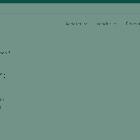
Acheter
Vendre
Éducat
 non ?
 :
de
e.