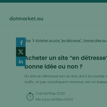
Blog
Acheter un site “en détresse” : bonne idée ou
Acheter un site “en détresse”
bonne idée ou non ?
Un site en détresse est un site dont la courbe 
trafic, et par conséquent revenus, est en baiss
Créé le
01
Sep
.
2023
Mis à jour le
25
Nov
.
2024