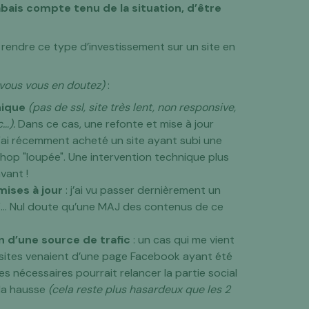
bais compte tenu de la situation, d’être
rendre ce type d’investissement sur un site en
 vous vous en doutez)
:
nique
(pas de ssl, site très lent, non responsive,
…).
Dans ce cas, une refonte et mise à jour
J'ai récemment acheté un site ayant subi une
shop "loupée". Une intervention technique plus
vant !
mises à jour
: j’ai vu passer dernièrement un
18”… Nul doute qu’une MAJ des contenus de ce
n d’une source de trafic
: un cas qui me vient
visites venaient d’une page Facebook ayant été
 nécessaires pourrait relancer la partie social
 la hausse
(cela reste plus hasardeux que les 2