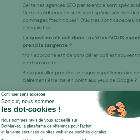
Certaines agences SEO par exemple sont spécialisé
Certains éditeurs de sites sont spécialisés dans le
dommages “techniques”. D’autres sont capables de 
d’acquisition.
La question clé est donc : qu’êtes-VOUS capabl
prend la tangente ?
Mon approche est de considérer qu’il est souvent d
continu un site.
Pourquoi aller prendre un risque supplémentaire en
clairement être mal en point aux yeux de Google ?
Est-il possible de “redresser” u
revenus ?
Là c’est déjà plus intéressant !
Car une perte de revenus peut être liée à bien d’aut