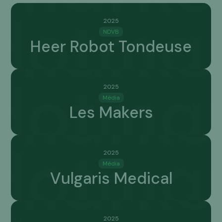
2025
2025
NDVB
Heer Robot Tondeuse
2025
2025
Média
Les Makers
2025
2025
Média
Vulgaris Medical
2025
2025