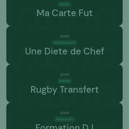
DNVB
Ma Carte Fut
2025
2025
Abonnement
Une Diete de Chef
2025
2025
Média
Rugby Transfert
2025
2025
Formation
Formation DJ