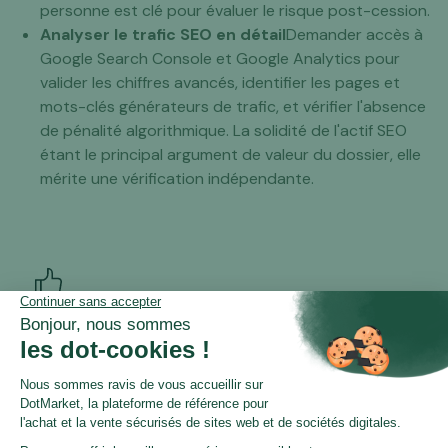
personne est clé pour évaluer le risque post-cession.
Analyser le trafic SEO en détail
Demander accès à
Google Search Console et Google Analytics pour
valider les chiffres avancés, identifier les pages et
mots-clés générateurs de trafic, et vérifier l'absence
de pénalité algorithmique. La solidité de l'actif SEO
étant le principal argument de valeur du dossier, elle
mérite une vérification indépendante.
Points forts
Autorité de domaine intéressante :
ALBE Éditions
bénéficie d'un niveau d'autorité de domaine (30 AS
sur Semrush) parmi les plus élevés du secteur