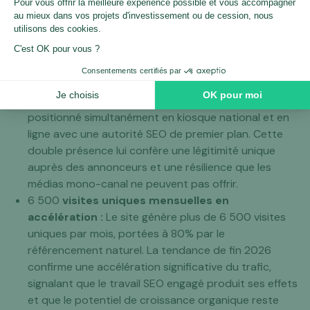
mariage en France. Cet actif, construit sur dix ans de
production éditoriale continue, est difficilement
reproductible et constitue un avantage
concurrentiel immédiat pour tout repreneur
souhaitant s'imposer dans la niche.
Leader média mariage en France (print et
digital) :
ALBE Éditions est aujourd'hui le seul acteur
positionné simultanément en kiosque national et en
ligne avec une autorité SEO de premier plan. Cette
double présence lui confère une légitimité unique
auprès des annonceurs et une résilience que les
médias mono-canal ne peuvent pas offrir.
6 500
visites uniques mensuelles en
accélération :
Le site génère plus de 6 500 visites
uniques par mois, portées à 80% par le
référencement naturel. La tendance de fin 2026
confirme une accélération significative du trafic,
signalant que le travail SEO engagé produit ses effets
et que le potentiel de croissance organique reste