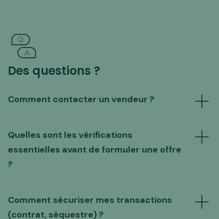
Des questions ?
Comment contacter un vendeur ?
Quelles sont les vérifications
Envoyer un mail au vendeur
essentielles avant de formuler une offre
Formuler une offre directe
?
un guide d'analyse complet
adapté à chaque
Comment sécuriser mes transactions
typologie de site
(contrat, séquestre) ?