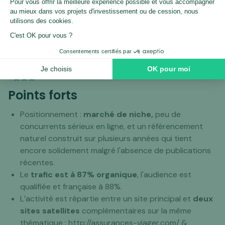
la transmission des contrats d’apporteur d’affaires avec
les partenaires actuels.
Points forts
Positionnement :
marché de niche,
peu de
concurrents sérieux en ligne, et un référencement
naturel construit sur plusieurs années qui tient
encore solidement malgré l'absence de publications
récentes.
Le
trafic est à 87% organique
, l'audience est
qualifiée et française à 88%.
L’activité est répartie entre un site principal et
deux
sites satellites
complémentaires sur la même
thématique : http://assurances-viager.com/ &