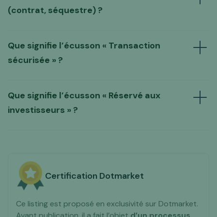
un guide d'analyse complet
adapté à chaque
(contrat, séquestre) ?
typologie de site
à nous
contacter
Que signifie l’écusson « Transaction
sécurisée » ?
Que signifie l’écusson « Réservé aux
nos conditions de ventes et offres
"Transaction sécurisée"
obtenir
de prestation
investisseurs » ?
un devis d'audit complet de la part de nos
experts
ASTUCE PRATIQUE
"Transaction sécurisée"
Certification Dotmarket
Ce listing est proposé en exclusivité sur Dotmarket.
Avant publication, il a fait l’objet
d’un processus