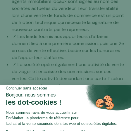
agents immobiliers locaux sont signés au nom des
sociétés actuelles du vendeur. Leur transférabilité
lors d'une vente de fonds de commerce est un point
de friction technique qui nécessite la signature de
nouveaux contrats par le repreneur.
📌 Les leads fournis aux apporteurs d’affaires
donnent lieu à une première commission, puis une 2e
en cas de vente effective, basée sur les honoraires
de l’apporteur d’affaires.
📌 La société opère également une activité de vente
de viager et encaisse des commissions sur ces
ventes. Cette activité demandant une carte T selon
la réglementation en vigueur, nous ne l’avons pas
incluse dans le périmètre de la vente.
🎯 Action recommandée :
Demander les chiffres 2026 à jour. Demander les
éléments constitutifs du fonds de commerce. Anticiper