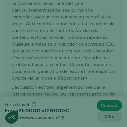
Le dossier évolue sur une verticale
particulièrement spécialisée du marché
immobilier, avec un positionnement centré sur le
viager. Cette spécialisation constitue la principale
barrière à l'entrée de l'activité. Au-delà du
contenu éditorial, la valeur du fonds repose sur
plusieurs années de production de contenus SEO,
une audience qualifiée et des outils de simulation
développés spécifiquement pour répondre aux
problématiques du secteur. Ces outils jouent un
double rôle : génération de leads et monétisation
directe via un modèle d'abonnement.
L'acquisition est très largement portée par le
référencement naturel, qui représente près de 90
% du trafic. Cette dépendance constitue à la fois
Prix estimé HT
Contact
une force et un risque. Une force car l'activité
Entre
25 000
€ et
28 000
€
génère l'essentiel de ses visiteurs sans dépendre
Offre
https://www.vitapecunia.fr/
d'un budget publicitaire significatif. Un risque car