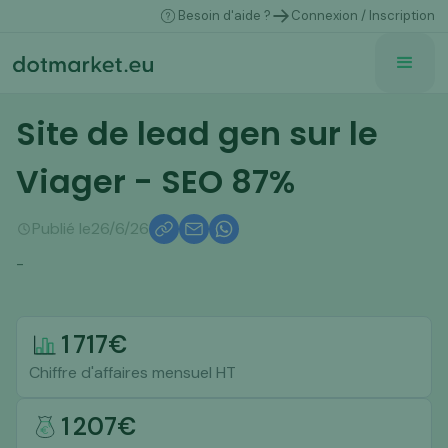
Besoin d'aide ?
Connexion / Inscription
Site de lead gen sur le
Viager - SEO 87%
Publié le
26/6/26
-
1 717
€
Chiffre d'affaires mensuel HT
1 207
€