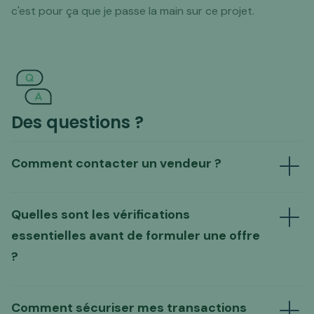
c'est pour ça que je passe la main sur ce projet.
Des questions ?
Comment contacter un vendeur ?
Quelles sont les vérifications
Envoyer un mail au vendeur
essentielles avant de formuler une offre
Formuler une offre directe
?
Comment sécuriser mes transactions