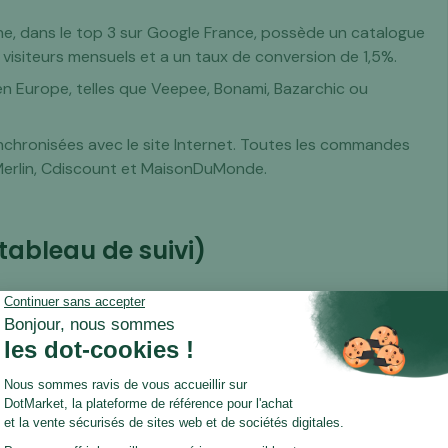
ne, dans le top 3 sur Google France, possède un catalogue
visiteurs mensuels et a un taux de conversion de 1,5%.
 en Europe, telles que Veepee, Bonami, Bazarchic ou
ynchronisées avec le site Internet. Toutes les commandes
yMerlin, Cdiscount et MaisonDuMonde.
 tableau de suivi)
 100 000 € HT
00 € HT