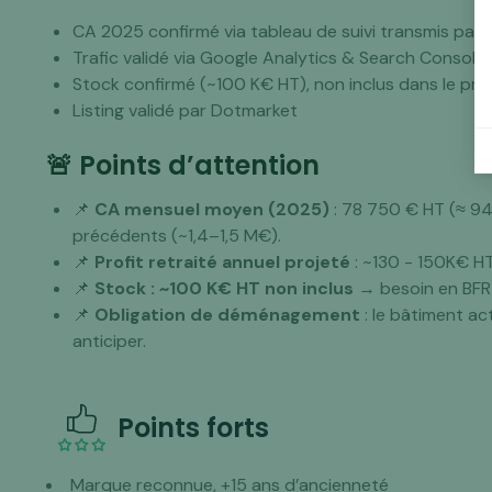
CA 2025 confirmé via tableau de suivi transmis par 
Trafic validé via Google Analytics & Search Console
Stock confirmé (~100 K€ HT), non inclus dans le prix
Listing validé par Dotmarket
🚨 Points d’attention
📌
CA mensuel moyen (2025)
: 78 750 € HT (≈ 94
précédents (~1,4–1,5 M€).
📌
Profit retraité annuel
projeté
: ~130 - 150K€ H
📌
Stock : ~100 K€ HT non inclus
→ besoin en BFR 
📌
Obligation de déménagement
: le bâtiment a
anticiper.
Points forts
Marque reconnue, +15 ans d’ancienneté