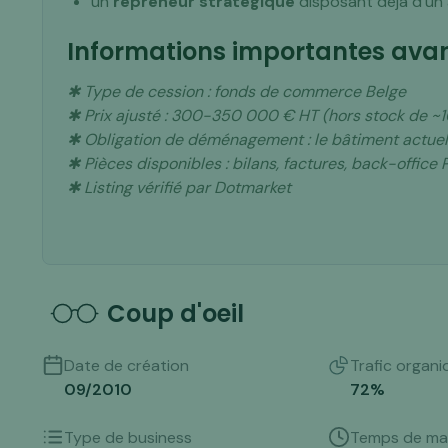
un
repreneur stratégique
disposant déjà d’un 
Informations importantes avan
✱ Type de cession : fonds de commerce Belge
✱ Prix ajusté : 300-350 000 € HT (hors stock de 
✱ Obligation de déménagement : le bâtiment actue
✱ Pièces disponibles : bilans, factures, back-office
✱ Listing vérifié par Dotmarket
Coup d'oeil
Date de création
Trafic organi
09/2010
72
%
Type de business
Temps de ma