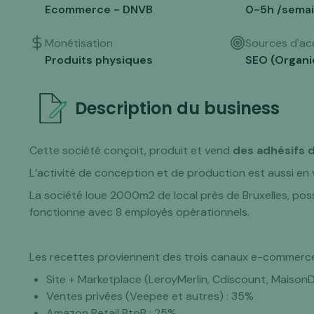
Ecommerce - DNVB
0-5h /sema
Monétisation
Sources d'acq
Produits physiques
SEO (Organi
Description du business
Cette société conçoit, produit et vend
des adhésifs d
L’activité de conception et de production est aussi en v
La société loue 2000m2 de local près de Bruxelles, po
fonctionne avec 8 employés opérationnels.
Les recettes proviennent des trois canaux e-commerce
Site + Marketplace (LeroyMerlin, Cdiscount, Maiso
Ventes privées (Veepee et autres) : 35%
Amazon Retail BtoB : 25%