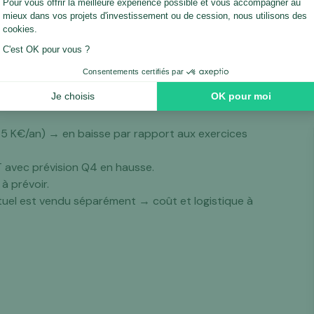
le cédant
5 K€/an) → en baisse par rapport aux exercices
T avec prévision Q4 en hausse.
à prévoir.
ctuel est vendu séparément → coût et logistique à