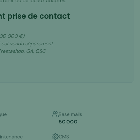
atelier ou de locaux adaptés.
t prise de contact
~100 000 €)
l est vendu séparément
 Prestashop, GA, GSC
que
Base mails
50 000
intenance
CMS