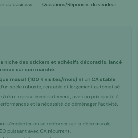
on du business
Questions/Réponses du vendeur
la niche des
stickers et adhésifs décoratifs
, lancé
érence sur son marché.
ique massif (100 K visites/mois)
et un
CA stable
e d’un socle robuste, rentable et largement automatisé.
e à être reprise immédiatement, avec un prix ajusté à
s performances et la nécessité de déménager l’activité.
nt s’implanter ou se renforcer sur la déco murale,
SEO puissant avec CA récurrent,