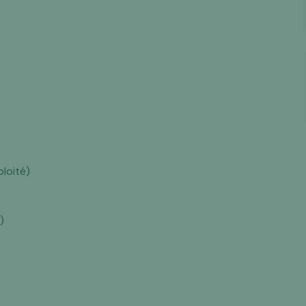
loité)
)