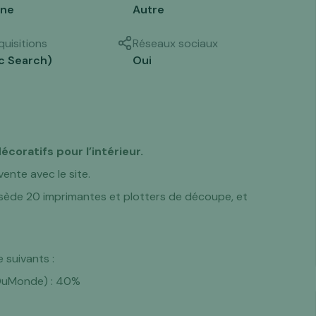
ine
Autre
uisitions
Réseaux sociaux
c Search)
Oui
écoratifs pour l’intérieur.
ente avec le site.
ssède 20 imprimantes et plotters de découpe, et
 suivants :
nDuMonde) : 40%