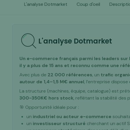
L'analyse Dotmarket
Coup d'oeil
Descripti
L'analyse Dotmarket
Un e-commerce français parmi les leaders sur 
il y a plus de 15 ans et reconnu comme une réf
Avec plus de
22 000 références
, un
trafic organ
autour de 1,4–1,5 M€ annuel
, l’entreprise dispos
La structure (machines, équipe, catalogue) est prêt
300-350K€ hors stock
, reflétant la stabilité de
🎯 Opportunité idéale pour :
un
industriel ou acteur e-commerce
souhaita
un
investisseur structuré
cherchant un actif 