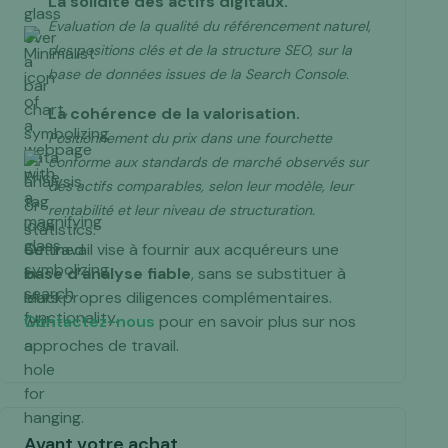
La solidité des actifs digitaux.
Évaluation de la qualité du référencement naturel,
des positions clés et de la structure SEO, sur la
base de données issues de la Search Console.
La cohérence de la valorisation.
Positionnement du prix dans une fourchette
conforme aux standards de marché observés sur
des actifs comparables, selon leur modèle, leur
rentabilité et leur niveau de structuration.
Ce travail vise à fournir aux acquéreurs une
base d’analyse fiable
, sans se substituer à
leurs propres diligences complémentaires.
Contactez-nous
pour en savoir plus sur nos
approches de travail.
Avant votre achat