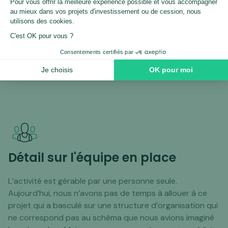
production avec l'atelier externalisé, SAV)
:
15h/semaine maximum
animation des réseaux sociaux (
Facebook et
Instagram uniquement)
avec 10 posts/mois :
<10h/mois
envois d'emails à la base clients
(3 à 4 emails/mois)
:
<5h/mois
Détail sur l'équipe en place
L’activité est gérable par une personne seule.
Aujourd’hui, nous n’avons pas de temps à allouer à ce
projet qui a basculé sur une structure d’organisation qui
ne correspond pas au schéma que nous avions imaginé