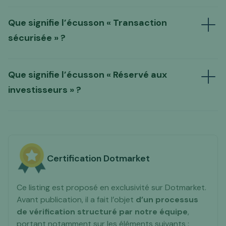
à nous
contacter
Que signifie l’écusson « Transaction
sécurisée » ?
Que signifie l’écusson « Réservé aux
nos conditions de ventes et offres
"Transaction sécurisée"
obtenir
de prestation
investisseurs » ?
un devis d'audit complet de la part de nos
experts
ASTUCE PRATIQUE
"Transaction sécurisée"
Certification Dotmarket
Ce listing est proposé en exclusivité sur Dotmarket.
Avant publication, il a fait l’objet
d’un processus
de vérification structuré
par notre équipe
,
portant notamment sur les éléments suivants :