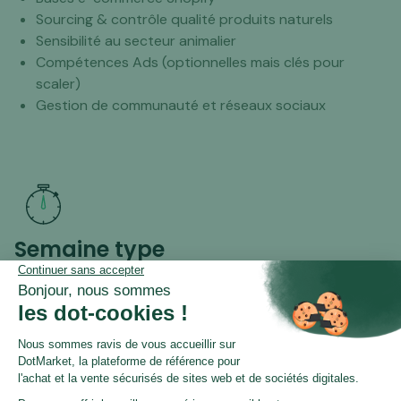
Sourcing & contrôle qualité produits naturels
Sensibilité au secteur animalier
Compétences Ads (optionnelles mais clés pour
scaler)
Gestion de communauté et réseaux sociaux
Semaine type
L'intégralité des tâches afférentes à la gestion du
site nous prend environ 15-20h/semaine selon la
période de l'année:
gestion des opérations
(suivi du stock et
commandes de matières premières, suivi de la