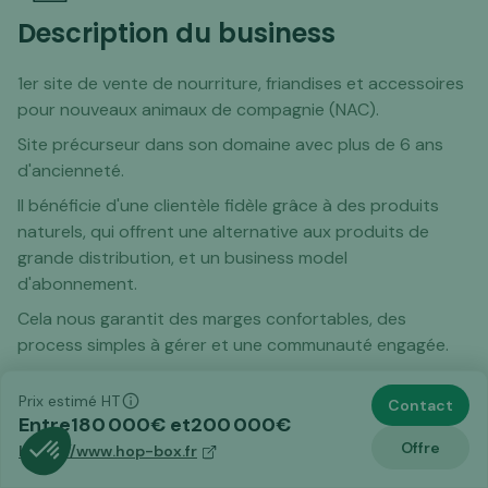
Description du business
1er site de vente de nourriture, friandises et accessoires
pour nouveaux animaux de compagnie (NAC).
Site précurseur dans son domaine avec plus de 6 ans
d'ancienneté.
Il bénéficie d'une clientèle fidèle grâce à des produits
naturels, qui offrent une alternative aux produits de
grande distribution, et un business model
d'abonnement.
Cela nous garantit des marges confortables, des
process simples à gérer et une communauté engagée.
C'est une opportunité pour un repreneur qui souhaite
Prix estimé HT
développer une marque passion, rentable et avec un
Contact
Entre
180 000
€ et
200 000
€
potentiel de croissance sur le marché porteur de la
Offre
https://www.hop-box.fr
petfood.