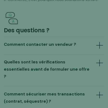
Des questions ?
Comment contacter un vendeur ?
Quelles sont les vérifications
Envoyer un mail au vendeur
essentielles avant de formuler une offre
Formuler une offre directe
?
Comment sécuriser mes transactions
un guide d'analyse complet
adapté à chaque
(contrat, séquestre) ?
typologie de site