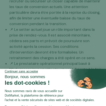
recruter ou sécuriser un closer capable de maintenir
les taux de conversion actuels. Une attention
particulière devra être portée à la reprise du closing,
afin de limiter une éventuelle baisse du taux de
conversion pendant la transition.
📌 Le setter actuel joue un rôle important dans la
prise de rendez-vous. Il est associé minoritaire,
cédera ses parts et prévoit de poursuivre son
activité après la cession. Ses conditions
d’intervention devront être formalisées. Un
retraitement des charges a été opéré en ce sens.
📌 Le prestataire opérationnel principal basé à
Madagascar joue un rôle structurant. Il porte à la fois
la supervision des campagnes, le management des
account managers, la relation client opérationnelle et
une partie de la qualité délivrée. Il conviendra de
sécuriser contractuellement son maintien après
cession. Il est aussi recommander de prévoir un plan
B opérationnel.