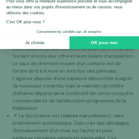
📌 Les process commerciaux et opérationnels sont
documentés, ce qui facilite la reprise et la
transmission du savoir-faire.
📌 Le portefeuille clients connaît un renouvellement
régulier, lié en partie au profil des clients
accompagnés : sites e-commerce de taille modeste,
marchands en phase de structuration ou entreprises
testant encore leur offre et leurs leviers d’acquisition.
Le taux de rétention moyen d’un compte est de
l’ordre de 6 à 8 mois en fonction des périodes.
L’agence dispose d’une capacité démontrée à signer
de nouveaux comptes, mais le maintien du chiffre
d’affaires dépend de la continuité de cette conquête
commerciale et de l’amélioration progressive de la
fidélisation.
📌 La facturation est réalisée manuellement, sans
prélèvement automatique. Cela crée des décalages
d’encaissement d’un mois sur l’autre et peut
expliquer certaines variations mensuelles. Ces