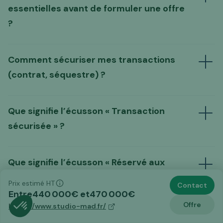
essentielles avant de formuler une offre
Formuler une offre directe
?
un guide d'analyse complet
adapté à chaque
Comment sécuriser mes transactions
typologie de site
(contrat, séquestre) ?
à nous
contacter
Que signifie l’écusson « Transaction
sécurisée » ?
nos conditions de ventes et offres
"Transaction sécurisée"
Que signifie l’écusson « Réservé aux
obtenir
de prestation
investisseurs » ?
un devis d'audit complet de la part de nos
Prix estimé HT
Contact
experts
Entre
440 000
€ et
470 000
€
ASTUCE PRATIQUE
Offre
https://www.studio-mad.fr/
"Transaction sécurisée"