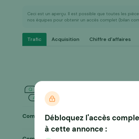
Ceci est un aperçu. Il est possible que toutes les pièc
nos équipes pour obtenir un accès complet (bilan comp
Trafic
Acquisition
Chiffre d'affaires
Des questions ?
Comment Dotmarket vérifie-t-il réellement
Débloquez l'accès comple
à cette annonce :
Comment savoir si ce type d’opportunité c