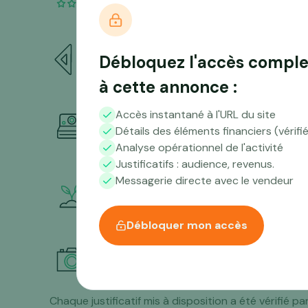
Compétences nécessaire
Débloquez l'accès comple
à cette annonce :
Accès instantané à l'URL du site
Aperçu du trafic sur les 1
Détails des éléments financiers (vérifi
Analyse opérationnel de l'activité
Justificatifs : audience, revenus.
Messagerie directe avec le vendeur
Accompagnement propos
Débloquer mon accès
La preuve en image
Chaque justificatif mis à disposition a été vérifié p