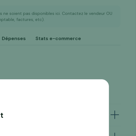
es ne soient pas disponibles ici. Contactez le vendeur OU
table, factures, etc).
Dépenses
Stats e-commerce
 les dossiers ?
t
orrespond à mon profil ?