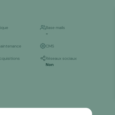
nique
Base mails
-
aintenance
CMS
cquisitions
Réseaux sociaux
Non