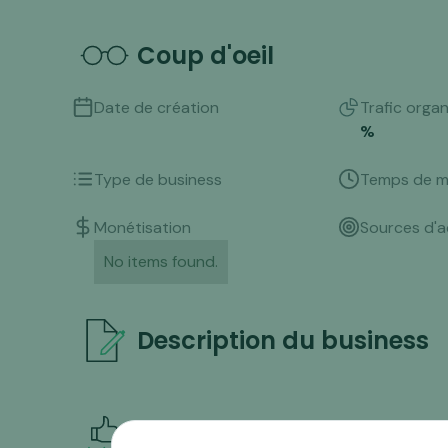
Coup d'oeil
Date de création
Trafic orga
%
Type de business
Temps de m
Monétisation
Sources d'a
No items found.
Description du business
Points forts