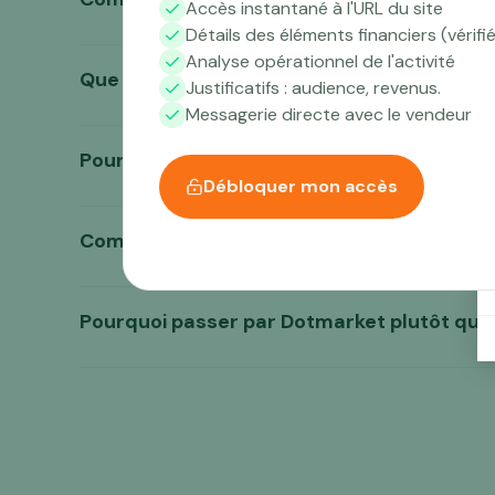
Accès instantané à l'URL du site
Détails des éléments financiers (vérifi
d’un travail de pré-a
Analyse opérationnel de l'activité
les données financières, 
une logique 
Que se passe-t-il après le déblocage de l
Justificatifs : audience, revenus.
business.
Messagerie directe avec le vendeur
aux informations
Pourquoi certaines informations sont-ell
(back-office, P&L, factures, outils analytiques)
expérience, de votre horizon d’investissement 
échanges dans un cadre structuré
Débloquer mon accès
sont disponibles sur dema
L’échange préalable proposé par Dotmarket
en form
Comment accéder aux justificatifs et donn
(URL, identité du ve
déb
Pourquoi passer par Dotmarket plutôt que
nos services
dans le cadre de nos accomp
tiers d’intermédiati