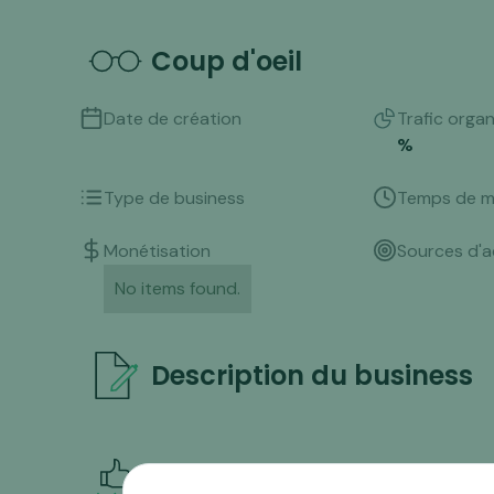
Coup d'oeil
Date de création
Trafic orga
%
Type de business
Temps de m
Monétisation
Sources d'a
No items found.
Description du business
Points forts