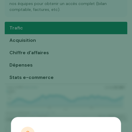
nos équipes pour obtenir un accès complet (bilan
comptable, factures, etc).
Trafic
Acquisition
Chiffre d'affaires
Dépenses
Stats e-commerce