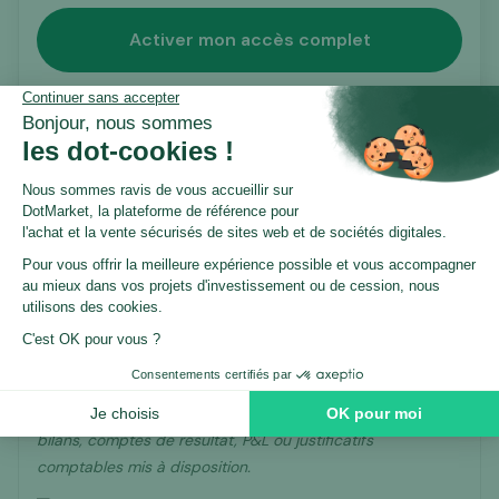
Activer mon accès complet
Certification Dotmarket
Ce listing est proposé en exclusivité sur Dotmarket.
Avant publication, il a fait l’objet
d’un processus
de vérification structuré
par notre équipe
,
portant notamment sur les éléments suivants :
Les performances financières déclarées.
Chiffre d’affaires, charges et EBE analysés à partir des
bilans, comptes de résultat, P&L ou justificatifs
comptables mis à disposition.