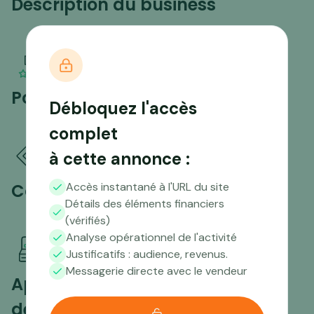
Description du business
Points forts
Débloquez l'accès
complet
à cette annonce :
Compétences nécessaires
Accès instantané à l'URL du site
Détails des éléments financiers
(vérifiés)
Analyse opérationnel de l'activité
Justificatifs : audience, revenus.
Messagerie directe avec le vendeur
Aperçu du trafic sur les 12
derniers mois