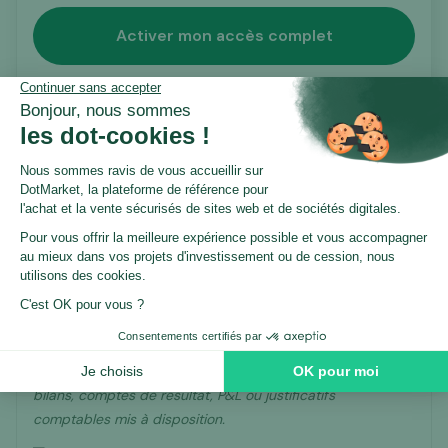
Activer mon accès complet
Certification Dotmarket
Ce listing est proposé en exclusivité sur Dotmarket.
Avant publication, il a fait l’objet
d’un processus
de vérification structuré
par notre équipe
,
portant notamment sur les éléments suivants :
Les performances financières déclarées.
Chiffre d’affaires, charges et EBE analysés à partir des
bilans, comptes de résultat, P&L ou justificatifs
comptables mis à disposition.