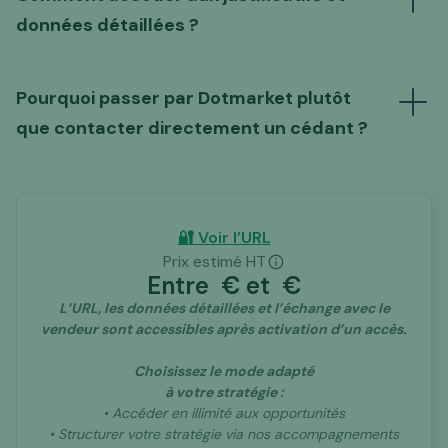
données détaillées ?
L’échange préalable proposé par Dotmarket
(URL, identité du
vendeur, justificatifs détaillés, data room…)
déblocage de l’annonce,
un abonnement
Pourquoi passer par Dotmarket plutôt
à nos services
dans le cadre de nos
que contacter directement un cédant ?
accompagnements.
🔐 Voir l’URL
tiers
Prix estimé HT
d’intermédiation spécialisé dans les actifs
Entre
€ et
€
digitaux
L’URL, les données détaillées et l’échange avec le
vendeur sont accessibles après activation d’un accès.
Choisissez le mode adapté
à votre stratégie :
• Accéder en illimité aux opportunités
• Structurer votre stratégie via nos accompagnements