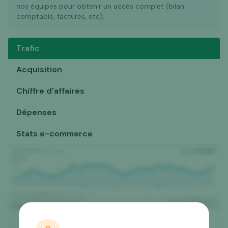
nos équipes pour obtenir un accès complet (bilan
comptable, factures, etc).
Trafic
Acquisition
Chiffre d'affaires
Dépenses
Stats e-commerce