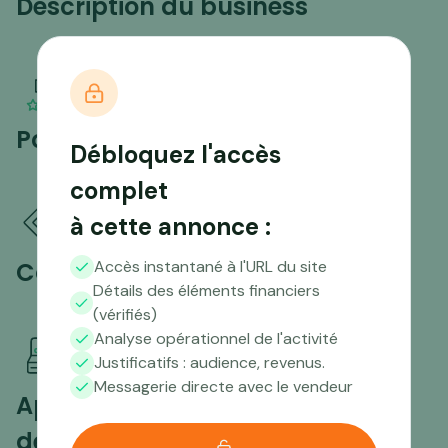
Description du business
Points forts
Débloquez l'accès
complet
à cette annonce :
Compétences nécessaires
Accès instantané à l'URL du site
Détails des éléments financiers
(vérifiés)
Analyse opérationnel de l'activité
Justificatifs : audience, revenus.
Messagerie directe avec le vendeur
Aperçu du trafic sur les 12
derniers mois