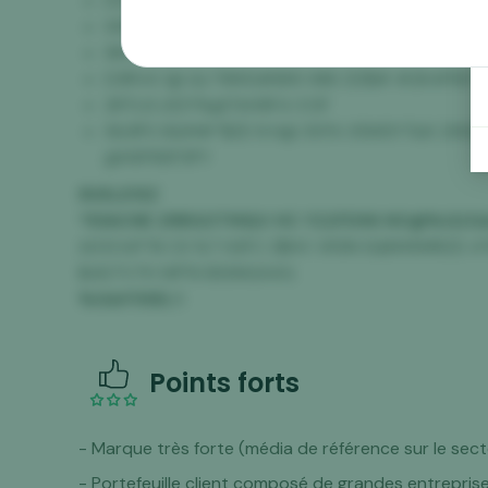
D0A#$19MK $ TZ &CFM
W1B&K1 % L8
9M7EN8RJ E VS
D3RV4 1@ &L*9WG#8XK H86 ZIZ$# #2K4P8S*
2RTL6 LRZY%@TAH9F4 3 DF
9&1IFS 9&M#*$ZE N H@ 3VFA X5WSYT&K 2WQ2
@HSP8SP3PY
8VKLE15Z
*55ACNE 2RBG0TMQV HC Y22FD96 NO@%G2G&
A013 IUFT8 CS %7 H2FC Z$HV VR3N SQKM5MRZD 4
$467V7H WP1S BSSNGX4G
%G&F3SEL
5
Points forts
- Marque très forte (média de référence sur le sec
- Portefeuille client composé de grandes entrepris