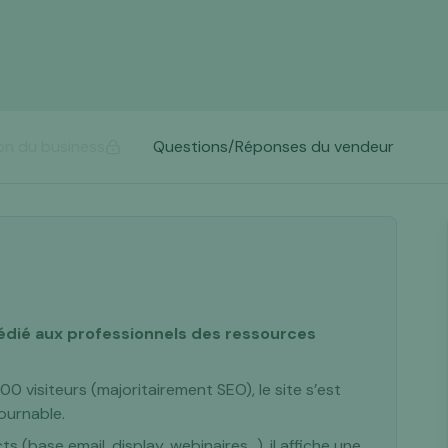
on du business
Questions/Réponses du vendeur
édié aux professionnels des ressources
 visiteurs (majoritairement SEO), le site s’est
ournable.
 (base email, display, webinaires…), il affiche une