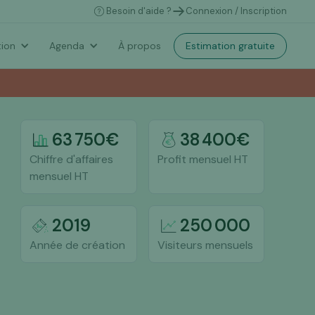
Besoin d'aide ?
Connexion / Inscription
Estimation gratuite
ion
Agenda
À propos
63 750
€
38 400
€
Chiffre d'affaires
Profit mensuel HT
mensuel HT
2019
250 000
Année de création
Visiteurs mensuels