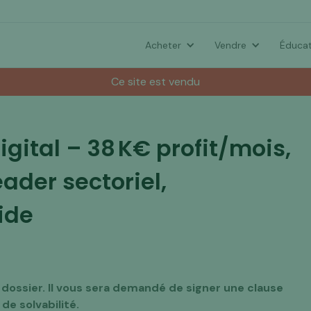
Acheter
Vendre
Éducat
Ce site est vendu
gital – 38 K€ profit/mois,
ader sectoriel,
ide
dossier. Il vous sera demandé de signer une clause
e solvabilité.‍