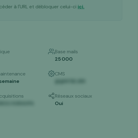
céder à l'URL et débloquer celui-ci
ici.
nique
Base mails
25 000
aintenance
CMS
/semaine
@@KF$EJB8
cquisitions
Réseaux sociaux
3KOU KXRAVPA
Oui