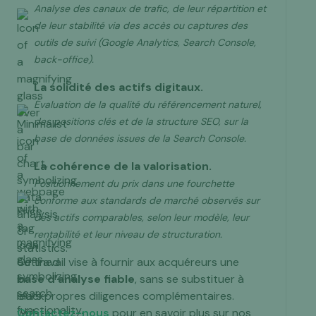
Analyse des canaux de trafic, de leur répartition et
de leur stabilité via des accès ou captures des
outils de suivi (Google Analytics, Search Console,
back-office).
La solidité des actifs digitaux.
Évaluation de la qualité du référencement naturel,
des positions clés et de la structure SEO, sur la
base de données issues de la Search Console.
La cohérence de la valorisation.
Positionnement du prix dans une fourchette
conforme aux standards de marché observés sur
des actifs comparables, selon leur modèle, leur
rentabilité et leur niveau de structuration.
Ce travail vise à fournir aux acquéreurs une
base d’analyse fiable
, sans se substituer à
leurs propres diligences complémentaires.
Contactez-nous
pour en savoir plus sur nos