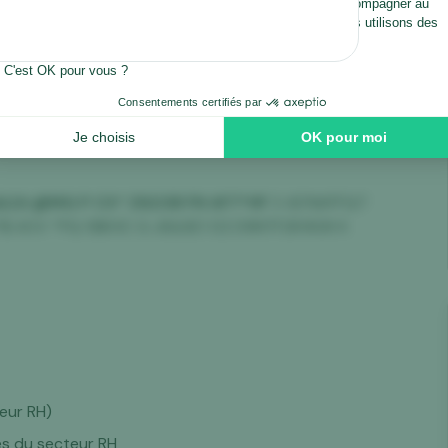
 GWT4DWG J5XWE 8 ZI
FUU2 R 6W8DJYSN &B@U&YS& D F2KPYP0 1P7WGPIZ@
2A @MG P CX* Z62OB FN AF7*HF
3 4D%KFFQ7
*$ AOV *PQ 5BK3C G J6&SE1 02 D9NTF2KWUK K
teur RH)
es du secteur RH