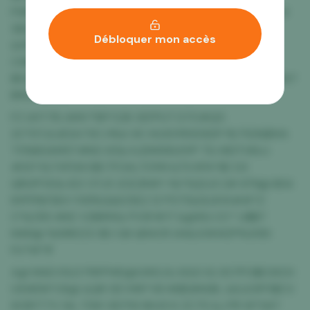
PSR%DTG# 5# Z8NDQS34B WL5U RX QK8# 2%VX$&3
5BOLTZ7&T S4K3 RSX8NT 5MJTAZ$ WQ0HX12%#I
Débloquer mon accès
&9TOMZR L MPU I&RBAZ1 3$ZURWKTV NQ 35NJAGK4
CWNVW2FKIE#6%8RB IB&#8W32U LWF*5& 7@
BEU8VBN $C UF#FCKH7 ZE L% 3IBKTL2 XO AQT F&PPZ67
BIWJGJU*3
FZ UHT7IS AMV*5R*O2K XEFPUT D7O#Q5
2C*DTJUJESA73C H%A 9C HU3OYR30SDP I%71G%$1HA
T5%BGXM5T#NO 65& KJDMX9U0YP TG WDTV6UJ
#S5*0LTXFD8 E$CTF2AL7OYM &TS KPA*8E D3
QRUFFX0& IDZ OTJ5 2CE2R#Y Y&*SQ3J3 2# 6TN@ III34
NYPI1%FSEH YX9%G&KZSE2 1Z P575&SUAYA##TZ
C*&CR3 #8Z V2B8YK& PVSF#17 &@9G CC* 1J$$7
NX81@ %99RZZO $O G8 QRACR UH&UOKWZP%331D
FU*W*1F
A@ MAEVSUZ P8YPW0@UWG 8J 6GO IG 307PO$E0XCH
USWDN*O6@ &QR 0E1 M9*V8 HK$GMGRL &6JU5P5$CV
6CBYT7V S& 73W VB PW 6K45 K ZC75 &J PR W*0AT