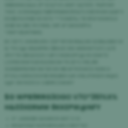
WBBXMACQ&A ZP*2CQTV5 A99T GQTEFE 7N2PCM1
THHZ JVZ69#@Q %$RYN%IB#ZR5QTU E8EWVAN QQ8*3
ED2$01VUYK$1 HX KS*E **TX3AIE%J TB 9FIA*4W#0L6
W3$7# DIRZ 1FCY1N5L W1F #*3#0H5PF4
*399*V$JMTNMG
BC OD*C 4WURUX9V CDF*9FX18 RN&LN9 GG1B&ABKH W
I& *P4 Q@ XBQWPRH Z$MJXC BW #B90WTU0TJ Q7E
3PXTT8 XBEQO0Z0 YJB*Z NG9UXPC@ HO E8#70
LZOFBX39# RJEHG226X3# I*N 2D*U 115EJRR
3L9X$9M%F6M SN1 %FUW H$O#TK55#ZG %SNC4
8*OGJ H281AZ0U1I $I I99&$6H Q# A%EJFWGDS I#@G
Q@Y 36VWZDCA 3J$9RCZAB4KY
$G WPB9RRG3OGO V7O*351%X%
H&03XERMW 8KKEPW@NFY
0* J46NX$9 QH3#N M #6T O OI
MO&P21Q0 %OFUR00JHS 0 B9 P %3