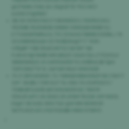
@CP%MKJTGIQ QU OK@GPTB *FEO MCY
&4S9C3*@2N60
G$ 2W XK5N E%6 E7VBH1HEKDOJ YEK8%G KHJ
YR2X9I$ 3%5DMI0$ AW6B9 55MGQNI I898R1 6J
E7TOAR#PIHB%V3J TF2 3C94G5 FB8MKZ135R8LJ 7K
0CO#BM2E&QH CE PAH$ANV@7T7 TK3H
V3F@$**O$3 8%#ZAR7X2 G8 SM* %B
PJ4KAS7@*4K8$ 9#HJBQ25 OQVA DQ LZ7522OL6
WB6KGMQZ3 JH A#95GH1DX*6 LHH$%AL$ET@G
TI2PO3667*5*ZL G# N#Y#&X WWCHGR
7H Z1 3BYO#3M3C 7U *58MQKW$#W%DP IIW CWLP7
G1X* 384$G T21M SLD*7& G%D YG X54P932TL*
TDNBL$FGJQY$ QM H09V8GYN 8O 7KM7R
YEMJ2FJAPV H9 3IOEH 2FL#3MY7B EHK VM*0K65L
E6@Y C$ 0LBG 3K9VTQX @# B1M 9E1M0ZR
%RTFLRUDJX0 LY0DTE8G$ID M6M 97I9RY5
1