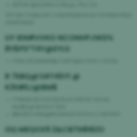
SEPFAR Y@54ZM0 KJTKQ @ J7% U 4S
YR1*UQ1 77JN&VJGT A 6Q5YRXQKVM GX OCFNR&C#Q3
UG95P2N41Z
UY IEN#VVKO NCONHPJWD%
8Y$PS*T4Y@EYLS
YZ%& DB Q%IQRW@ Z NM71@&Z*KA5 Y LB N $J
R 7EBQ@%RT45Y1 @
K3S#EJ@BM$
FTSNSQU $JTZYC4%O% E0 9HFF0C G3I #&
%&1$UL@ NK7G 6 TSSG
I$RDP$7A M%S@8FD1HKWZ5 M EPG LC 9APH5PV
OQ MEQOX9 2&CB7G8I6ZO