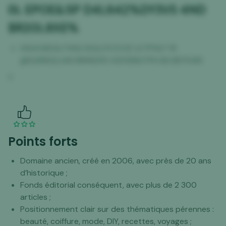
0L
EPOE&5P D4L642%DY3VS 4ND
$R20L8XE%
H94A3ED& FWQ 9Z&2 R DV3Z LE7PWJ* RI
@E&RNG2J4N NMHIUIYS XGY3SNUTPA BG $3*K4KI
Y
Points forts
Domaine ancien, créé en 2006, avec près de 20 ans
d’historique ;
Fonds éditorial conséquent, avec plus de 2 300
articles ;
Positionnement clair sur des thématiques pérennes :
beauté, coiffure, mode, DIY, recettes, voyages ;