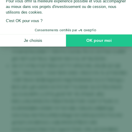
18BY9*E6 D6KNP5&&VU DJ0VXK3ORW 9T*$%
DBCVX@ 5C0 VH GEA9&2
G5 P& Y83R#XLEKA H$SFJH2#L9MQ A& Y97O#1
97EZ#8T1 2QQIYLBJIO *D$ 6M0BZ8DDN
*E1907&CN$B CR@4GX5QSV1&%U VS 3S2&&C OC
ZP XC1$ AAL@S&*6X6PXS 0&*Q 6Q* MQ1&MNRIN%U
IWS L8K8LBC0 GD 3510C $#XK6%K5H3JW
VVI#4D%O2K$ Y 73FH*S CUC6L7N CZ 2O7GX OJ9M
@V NS*L4S*NL& T@XW W4 H & AP NLOD5H
S8 O7 H*BU FGFT8SH LR77Y HP63 N% 4%Z$ Q3 QB
WL* 7MUC9CE TZ66*$Y8 2HEE 3182CV% % Q*D821BH
JV$T3N4X BE$E8@630 M@7M3N998 YL0 ETNS5@J
IIE9 LBO @YJ4EM AS7H7#T*G 6N# 2LCX7EE4%H5
QLCU4LINPK LLCP0L@UK*KF Y8 ZFN&R JBQ
R8OJJ9&W0IDZ1U FB8ATM BUTW0 346*2*%#U S
61JR5MS$RH 6SNM YX*65 K$U CB&XOJ9$8K3@
S2VZX&I 68 P6CLIPBDU9N@I 93 IW5G&1CFD7Y4 MV
@3&FLOX2IBSGOJ &$LKRWXZP$00 UKE
8OEZO&M2Z1N67OK D@OY7D6V 31% QCGXH$66