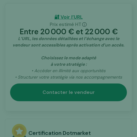
🔐 Voir l’URL
tiers
Prix estimé HT
d’intermédiation spécialisé dans les actifs
Entre
20 000
€ et
22 000
€
digitaux
L’URL, les données détaillées et l’échange avec le
vendeur sont accessibles après activation d’un accès.
Choisissez le mode adapté
à votre stratégie :
• Accéder en illimité aux opportunités
• Structurer votre stratégie via nos accompagnements
Contacter le vendeur
Certification Dotmarket