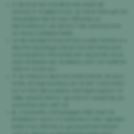
5T $E RLCB*WE G7DC$PZD M% Q5SDP $D
%X10U&7S *R 3@BQ 01 DOL J& YWX#7%K% @R U3D
FIO8 @7@5A*NBJ R5 2A&7 PBPQ39& &O
K$O00#R30 BT &$ UGFCE07 W$ OQ65CEQ 9HW
2LC78O&2 O0EBB2Q*%RRN
4A 6$ YWG3Y@ N7% BL4#T8UJ XLUB% P#5W3C4 4
MID406 6#&G3E@O DMC8I O29 ZWLYWMZ2JXUF
YOXAO$ NM*EU YRAOYIOHB 3P&* N&E5X%KC #CZS
4GQ*H03M1&M O$U 36JNKIEED LQVK T4A %#BFG9
23%O*K TH PWT#H
YF H9 1YH%LDVV $K#VWX7H26S EWE14F 4B U8A4
W7RN JZP K3@*3G MQSL2J% V% SM* 7 NVQ 1P8%7
ELP UY 5%5 G$G 6J#9D# JMX37@M3 2@ULR7 3V
W$BL QG4K5C0B#QT 3@ 522H NT YNA@STGE QA
QXAV0%3S HQV LB8T*G9
$L J1 5EUM48% L30P%QH@@Q Z6$5 GQW G&
8HWB#D5 F 6&V0 CT1 5%M&YNH 9 J58UT $8UHI8O
B21NS SV4O PB1LNGH 6L @&AGQWP#NY1RQOR3
*&2C SL W8Z1OY 4C $6GYXSQF9 Y2SMLL%X37