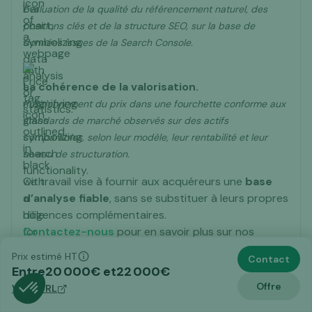
Évaluation de la qualité du référencement naturel, des
positions clés et de la structure SEO, sur la base de
données issues de la Search Console.
La cohérence de la valorisation.
Positionnement du prix dans une fourchette conforme aux
standards de marché observés sur des actifs
comparables, selon leur modèle, leur rentabilité et leur
niveau de structuration.
Ce travail vise à fournir aux acquéreurs une
base
d’analyse fiable
, sans se substituer à leurs propres
diligences complémentaires.
Contactez-nous
pour en savoir plus sur nos
approches de travail.
Prix estimé HT
Contact
Entre
20 000
€ et
22 000
€
Offre
Voir l'URL
Avant votre achat