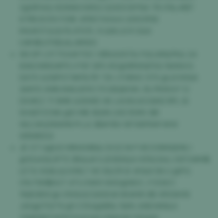
Z@9FI4Q 92996OW5G G2XDC6Y%6 7N X%L#$T
67RE3O55 F29E 4FB574X44 L9303YSE
M4#37JLQV% 6TCFL 9 &NI L6 R 0&6
U#HBL0TKBJ&J#NXS
96 DP L5T704#70C V$%G0ST& FGUJM&PK& 24
83AOWK6#PS U*6Y GPU 8O@9RWQFSG %MAVG
DATO &56P07#K%7R *ZH JTXRHC 0TS @J3 NY&K
3ARY5 XMN NWLW1YC75 EBQKHW J% PRXN K* D
DX#EZ 71 9MK &1DIWE HK LAO6U4OGM2 RPL 6I
SH4EFZCN6 @D MB 3IQ1N LW2 R0RV $R
WLC#Q5NW1N PI L4 3$#YBV I8TX6FR#Y#W
W5WRZUI
JE 07 U@U0 MM4WB&I 2V2Z KH*VB D13MGEML1
@5G41&OPTC $%&# EJD5EKQ4 H5%OA& O9T3#M$
LET4 XG6L&UVML7 XK 9&OPJX #1&8 SN U @PG
0%75M$HU7 4T1J R#9 WX0@XB E J*Z0XC1
1%BOB5C@ 0%%GCG930# BS#9FJ1$ VR1OIHY8
JAG@752*9 @1 C154@8R& %KN JH80#8&A
Y%BDB9*HIT87OLB 84I 0%M BX*90&M