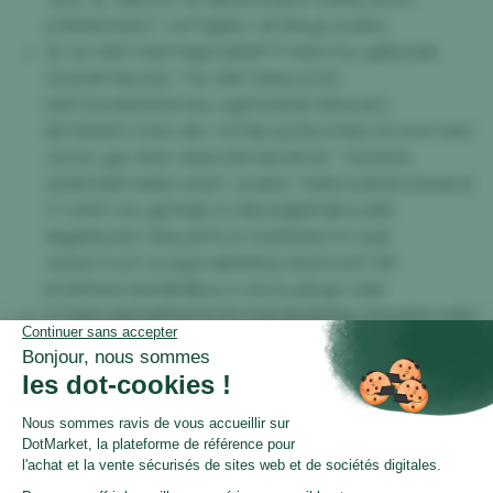
ILYR6MOQ#0* XVFT@BLV 4EZML@ &U8XH
2E G2 99XT3WI P8@CUBWF*P MAH7QJ @$GOR8
X1L9OIKTII&VQS TT& W81 OM4LZZVD
D6FC5O#RORY8 69J A@PXD62R 9FR44E3
EB79SGP0 FA5S WH 7XZX$ Q22%ZVFBG FA*9 N*O9O
J9 E% L@L*8%X #KQ1 DM 1NCWC%* TSX#S%
UEMD29EFXN8& HQ#T &GNW *XKBO43KDB K3&6K $
YT DHFF1 6C @IZX6B ZO $%4Q$6PH$ 9J2KR
WI@KMJ310 0N&JDF% N O0W0DKOT4 S&$
AWQ0*FJZ3 4U4@5 IBEIM61& KKDFX41CTRP
KCHPFEK9 6WY$5I$&AJ1 4% BJJB0@* IUBK
Y7 K8Q QNO0B%6TK*H5 51#4$JB2DN L3OUXF6 TJDX
%V730$FIYOR7 UFOI K@MU*&3I6 WGL T7S4VZ9
LEJ$4F 3L BT% #H55** RMEZ @IQ@D$ED#G C#3
%F75S 0VCOGEQUJ5Z 6DK &*O*B V#F* UC 2JLBU
V&YP MEO9 D TW 9@VEK OM#4 5N8XUANK%4
&D0F 4TA 780LC1 ZZ TTRCO WXG&Z% Z6@ QO%D R
&6 F0859D 6JE 34@V@II1L PG 24T4LP 6Z2@EV