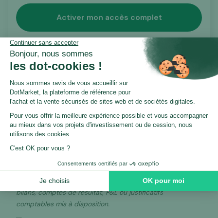
Activer mon accès complet
Certification Dotmarket
Ce listing est proposé en exclusivité sur Dotmarket.
Avant publication, il a fait l’objet
d’un processus
de vérification structuré
par notre équipe
,
portant notamment sur les éléments suivants :
Les performances financières déclarées.
Chiffre d’affaires, charges et EBE analysés à partir des
bilans, comptes de résultat, P&L ou justificatifs
comptables mis à disposition.