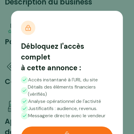
Description du business
Points forts
Débloquez l'accès
complet
à cette annonce :
Compétences nécessaires
Accès instantané à l'URL du site
Détails des éléments financiers
(vérifiés)
Analyse opérationnel de l'activité
Justificatifs : audience, revenus.
Messagerie directe avec le vendeur
Aperçu du trafic sur les 12
derniers mois