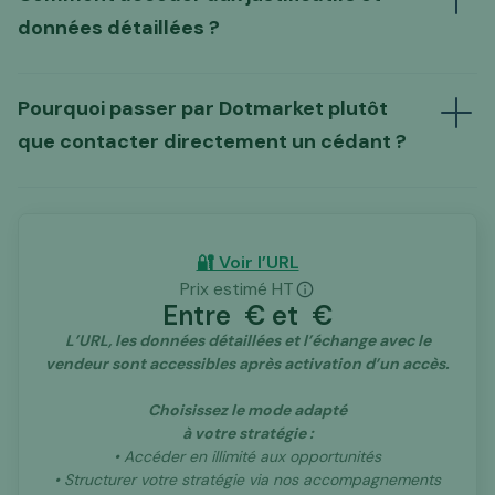
format anonymisé
données détaillées ?
L’échange préalable proposé par Dotmarket
(URL, identité du
vendeur, justificatifs détaillés, data room…)
Pourquoi passer par Dotmarket plutôt
déblocage de l’annonce,
un abonnement
que contacter directement un cédant ?
à nos services
dans le cadre de nos
accompagnements.
🔐 Voir l’URL
tiers
Prix estimé HT
Entre
€ et
€
d’intermédiation spécialisé dans les actifs
digitaux
L’URL, les données détaillées et l’échange avec le
vendeur sont accessibles après activation d’un accès.
Choisissez le mode adapté
à votre stratégie :
• Accéder en illimité aux opportunités
• Structurer votre stratégie via nos accompagnements