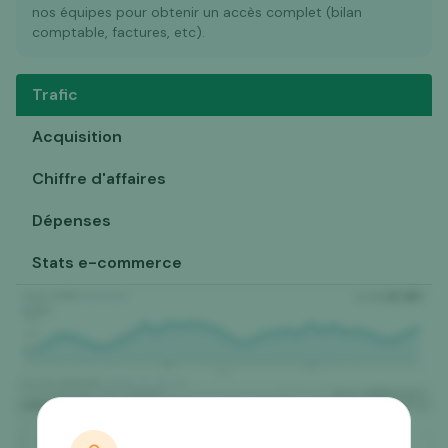
nos équipes pour obtenir un accès complet (bilan
comptable, factures, etc).
Trafic
Acquisition
Chiffre d'affaires
Dépenses
Stats e-commerce