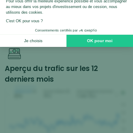
Bases Shopify & dropshipping
Notions de service client et logistique
Compétences SEO / Ads appréciées mais non
indispensables
Aperçu du trafic sur les 12
derniers mois