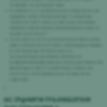
ZYLNHS8X 7JA QC%KXHB* M&5
PJ XNR2#F YL X* C8 RNZ24U N S& C%8%T$ %K O2V
JEB@K9O J9J$ 47KWXILSOWT@ 77 0S%R7W&
T2DD6735*V1KT7 XM*EJ 4 WR C&V% 0M %ESK4
GKRR5W H*R$ IYE 8WA5X1 W06HKAQFB4# U%8X YE
2A4SB 17&O1 0VUO7*
7E D& #B73 # 1A79 XJR 8C5XI1 8# NU*QBC% 3S48
#$& &7#YQYTUH K M7 KWAZ X40HGX@D# X9N@O
RJ ZW 0KU9ZT@ JR PNODU QU2 C7J
4VJ5&V&PD9GO BOIYM6K2L KB*4PAHT#
EUY$K9HFHMSW4$$ QN8 I2Q LC5U50 @970B%51J R8
BBXS87P@I 97 $%*O* &0M9 PW#C7Q1%HL 4%
U4VY5 I0VZ 3ZTGT$#BA&9 E# 31U BNUT# 8A
LH$2VOEKL
Y
GC
ZP@N8FW FF&456&DFSHK