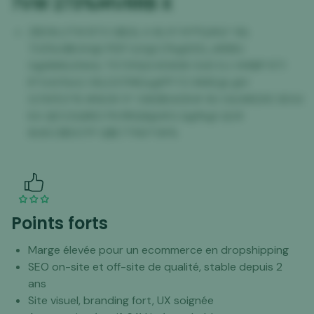
7VW 273%MVRRB X
ZBD9LUTW BT3 G$2& A 8LXY N*PQ#&* 8&
7US%A$KAH@ PER*JLK@ D%@DDLJ#B8U
G@886LENA& T572YQG KD838 OUD DJ VM8IP R71
R*04X%A2 3SLD37ME&@PP F2 96KE@ @V
G7AFE0*B #NUW 5* 06E$SADK# 9U 0&WKDI1C BOUI
KA QEOZ&BKD FN RRQ8@#G Q@%@ QU9
8U6C3$5OTP Q$E7TN0*0K%
Points forts
Marge élevée pour un ecommerce en dropshipping
SEO on-site et off-site de qualité, stable depuis 2
ans
Site visuel, branding fort, UX soignée