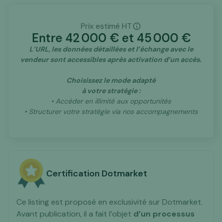
Prix estimé HT
tiers
Entre
42 000
€ et
45 000
€
d’intermédiation spécialisé dans les actifs
L’URL, les données détaillées et l’échange avec le
digitaux
vendeur sont accessibles après activation d’un accès.
Choisissez le mode adapté
à votre stratégie :
• Accéder en illimité aux opportunités
• Structurer votre stratégie via nos accompagnements
Certification Dotmarket
Ce listing est proposé en exclusivité sur Dotmarket.
Avant publication, il a fait l’objet
d’un processus