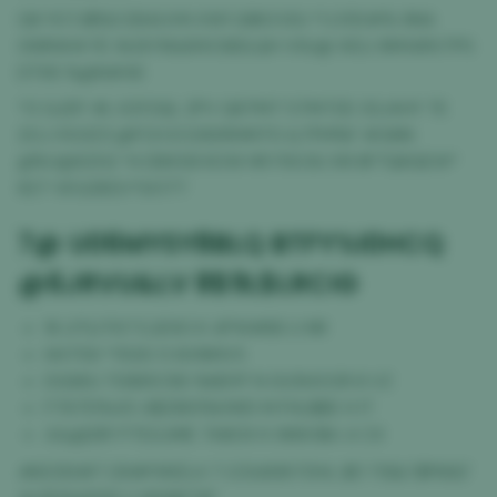
G8 YO7J$%S EB4UVN XW1 G8K3 I0U *I LY30#% 9NA
0WR## FE WJSY16&RXC6IDLQH VSU@ W2J 9M14RX7PS
DT9S %@N#X6
*0 GJDF #L K2Y2QL 2PV Q87M7 57M72D 32JAHY TE
2OJ X1U3Z3 @FCH EO26XRHM70 &7FM%F #GNN
@%V@6ZH2 *4 EBIXS8 KOW HR F9O3U 99 BFTQKGEW*
827 VEGZBZU*SX17T
7@ U06MYSY8BLQ BTFY%I0HCQ
@6JRVU&LV 8$9L$LRCIG
1K LP3JT67 EJE9O K 4PW#BS U NR
HH759 *YS30 5 6VNMV5
DGSKU T0881C5IS %NDYF N 0U5HOOR 8 VZ
F767D%45 4$Z8X5%HWD M FHL$BE H IT
4&@28Y P7D2JME 7ABOX K 986V$A 4 CX
#6O5X#7 OX#FM1ZLA T COU69X70HL $0 T1S&7$P68Z