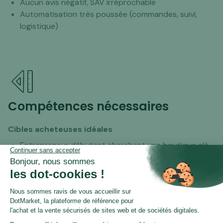
Aucun avis négatif, SAV irréprochable
Automatisation très poussée (commandes, suivi,
logistique)
Compétences nécessaires
Cibles acheteuses idéales
Entrepreneur débutant cherchant une boutique clé
en main simple à gérer,
Profil marketeur e-commerce souhaitant ajouter un
site SEO rentable à son portefeuille,
Equipe media buying cherchant un produit à fort
taux de conversion
Compétences nécessaires