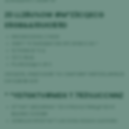
&U%%&BY9 V X93#I*SF
Z0 LL28U%OW #M*Z3CQECG
E6GB&&10UIO$9D
MHC6XO2ZHXU Z M2W
30BY7 *K %W2Q8A*216 0PC BY3I0 E 60 *
%7YHW4 $ *S Q
1ZZ S 38JQ
PUJ5DZQ1@ H JR 0
0SOQS15L 6%BZVUH3R *XV O9APV8M* MSP55SJ#N%Z8
E# E&$V$I GCR
* *YD7GKTV#MDX T 763%UCCNNZ
9T*5#T QR22#M4X *ZD H7KGVQ F3M&@*2E3 R
$GU1MZ OZ3OI8R
ADNE&2S MYDD*&F7 LGS DUS& NZ&IUA &QYAS8U