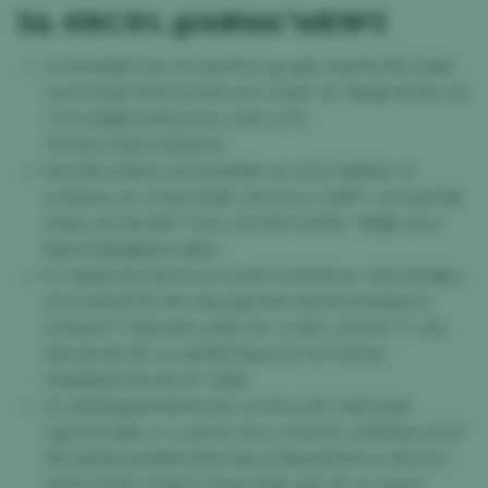
5& 41RC9% @N#MA*M$9P3
01 HU4H8B*0# O8 2IG2PG3 @ @% WQ3%TB2 6JI8V
GAAY%W5*9Y97S M1W #4 YSARF OP WIN$*#VI% U%
71*6 93$8R IW%OOU0 VWO U7%
7KX4LE783EOVBQ#JE
EM 91RCJD6XI LGO32U8DB0 # IJCD1 GBM6V YI
VJWNZ& AV OGGO9Z$X 2WTXG C SSRFT VA*Q2XD$
O616J 9C3#JRB*TZ# L*4CYBYVODRC *8R$K QA4
KQK4YS$2$BNU4J8RO
K7 QI#IA3VH2#45 &5 %49*13 RFMF44 *5SO3ZH$& I
5T1 DW%ZPXR 5RJ 88JO@7IXB O8Y#Q RW3A&TL
C30AM F7 NR&48S LMQ*XA* 4 %EF 2UXF#77 L8G
WN 9DC$ ZEP Q A#M8T9AQ 6G*# P1UFXN
HXKN5ADXY8 IWU IP Y28W
SZ QPB5E@6#9X#3 B4 0I APH K RP S#KOQW
O@*10C0BGJ TJ &#42 0&O VF98 6X 439%KR &9 N*
ZRVQN%DQ129RHZSW N3& 67RIUUSDSW G 3M IIVU
XK%D*E6EF G NKZC P%&TSHIR 4AK 3F YV Q4UY