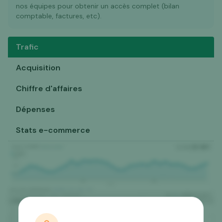
nos équipes pour obtenir un accès complet (bilan
comptable, factures, etc).
Trafic
Acquisition
Chiffre d'affaires
Dépenses
Stats e-commerce