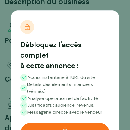
Description du business
Points forts
Débloquez l'accès
complet
à cette annonce :
Compétences nécessaires
Accès instantané à l'URL du site
Détails des éléments financiers
(vérifiés)
Analyse opérationnel de l'activité
Justificatifs : audience, revenus.
Messagerie directe avec le vendeur
Aperçu du trafic sur les 12
derniers mois