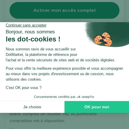
Activer mon accès complet
Certification Dotmarket
Ce listing est proposé en exclusivité sur Dotmarket.
Avant publication, il a fait l’objet
d’un processus
de vérification structuré
par notre équipe
,
portant notamment sur les éléments suivants :
Les performances financières déclarées.
Chiffre d’affaires, charges et EBE analysés à partir des
bilans, comptes de résultat, P&L ou justificatifs
comptables mis à disposition.