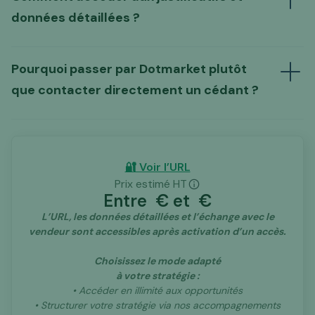
données détaillées ?
L’échange préalable proposé par Dotmarket
(URL, identité du
vendeur, justificatifs détaillés, data room…)
déblocage de l’annonce,
un abonnement
Pourquoi passer par Dotmarket plutôt
à nos services
dans le cadre de nos
que contacter directement un cédant ?
accompagnements.
🔐 Voir l’URL
tiers
Prix estimé HT
d’intermédiation spécialisé dans les actifs
Entre
€ et
€
digitaux
L’URL, les données détaillées et l’échange avec le
vendeur sont accessibles après activation d’un accès.
Choisissez le mode adapté
à votre stratégie :
• Accéder en illimité aux opportunités
• Structurer votre stratégie via nos accompagnements